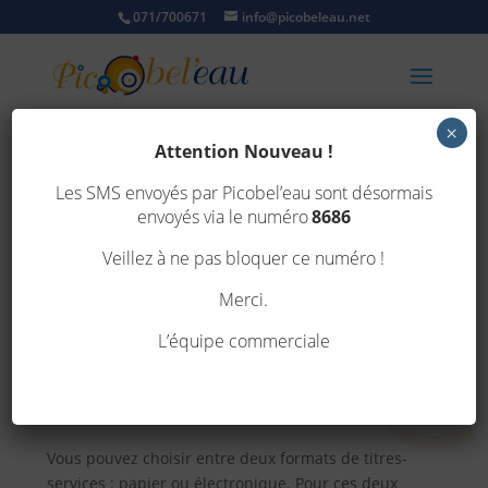
071/700671
info@picobeleau.net
×
Attention Nouveau !
Titres-services
Les SMS envoyés par Picobel’eau sont désormais
envoyés via le numéro
8686
Veillez à ne pas bloquer ce numéro !
Comment devenir client
Merci.
sodexo
?
L’équipe commerciale
Vous pouvez vous s‘inscrire sur le site de Sodexo :
www.mes.titres-services.wallonie.be/register
pour
la Wallonie.
Vous pouvez choisir entre deux formats de titres-
services : papier ou électronique. Pour ces deux