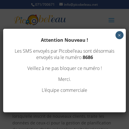
071/700671
info@picobeleau.net
×
Attention Nouveau !
Les SMS envoyés par Picobel’eau sont désormais
envoyés via le numéro
8686
Politique de confidentialité
Veillez à ne pas bloquer ce numéro !
Déclaration de Confidentialité de l’entreprise
PICOBEL’EAU SCRL
Merci.
1 Introduction
L’équipe commerciale
Cette déclaration de confidentialité explique de
quelle manière la société Picobel’eau garantit la
protection des données à caractère personnel
lorsqu’elle inscrit de nouveaux clients, traite les
données de ceux-ci pour la gestion de planification